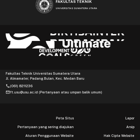
FAKULTAS TEKNIK
UNIVERSITAS SUMATERA UTARA
Fakultas Teknik Universitas Sumatera Utara
Jl. Almamater, Padang Bulan, Kec. Medan Baru
phone
(061) 8211236
mail
ft.usu@usu.ac.id (Pertanyaan atau umpan balik umum)
Peta Situs
Lapor
Pertanyaan yang sering diajukan
Arsip
Aturan Penggunaan Website
Hak Cipta Website