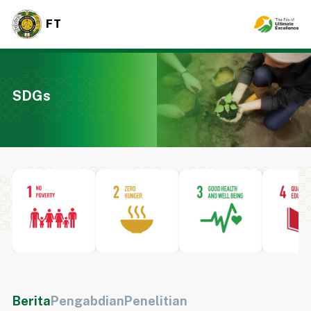
FT
SDGs
Berita
Pengabdian
Penelitian