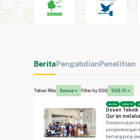
Berita
Pengabdian
Penelitian
Tahun Rilis
Filter by SDG
Berita
SDGs 15
S
Dosen Teknik 
Qur’an melal
Pembentukan int
pengembangan k
bertanggung jawa