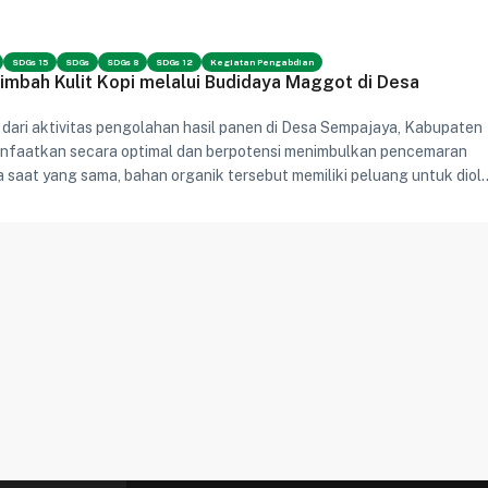
 menghubungkan pengetahuan akademik dengan penguatan nilai diri.
SDGs 15
SDGs
SDGs 8
SDGs 12
Kegiatan Pengabdian
imbah Kulit Kopi melalui Budidaya Maggot di Desa
i dari aktivitas pengolahan hasil panen di Desa Sempajaya, Kabupaten
anfaatkan secara optimal dan berpotensi menimbulkan pencemaran
 saat yang sama, bahan organik tersebut memiliki peluang untuk diol
daya yang mendukung ekonomi sirkular masyarakat.