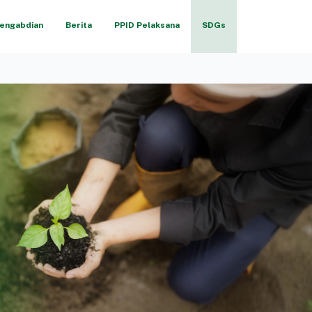
engabdian
Berita
PPID Pelaksana
SDGs