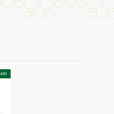
CARI
n