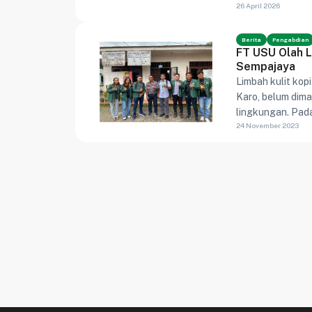
26 April 2026
nonformal dapat
Berita
Pengabdian
FT USU Olah L
Sempajaya
Limbah kulit kop
Karo, belum dim
lingkungan. Pada
24 November 2023
menjadi sumber 