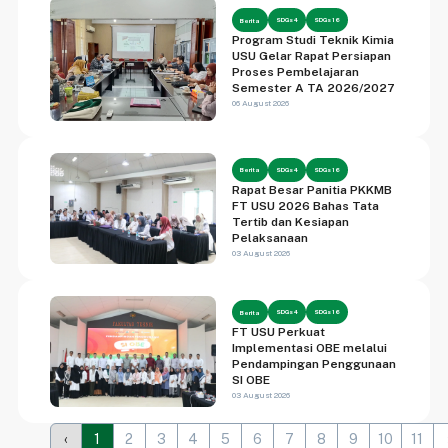
SDGs 4
SDGs 16
Berita
Program Studi Teknik Kimia
USU Gelar Rapat Persiapan
Proses Pembelajaran
Semester A TA 2026/2027
06 August 2026
SDGs 4
SDGs 16
Berita
Rapat Besar Panitia PKKMB
FT USU 2026 Bahas Tata
Tertib dan Kesiapan
Pelaksanaan
03 August 2026
SDGs 4
SDGs 16
Berita
FT USU Perkuat
Implementasi OBE melalui
Pendampingan Penggunaan
SI OBE
03 August 2026
‹
1
2
3
4
5
6
7
8
9
10
11