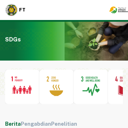
FT
SDGs
Berita
Pengabdian
Penelitian