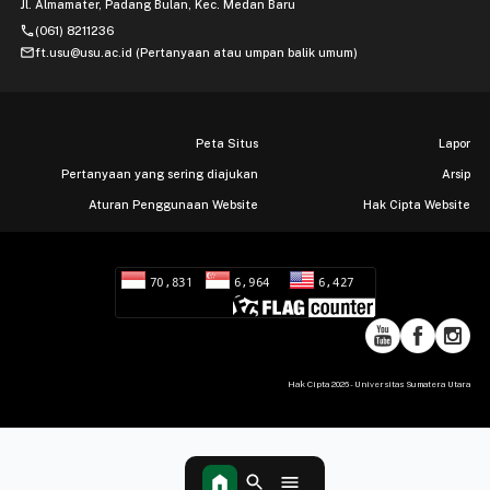
Jl. Almamater, Padang Bulan, Kec. Medan Baru
phone
(061) 8211236
mail
ft.usu@usu.ac.id (Pertanyaan atau umpan balik umum)
Peta Situs
Lapor
Pertanyaan yang sering diajukan
Arsip
Aturan Penggunaan Website
Hak Cipta Website
Hak Cipta 2026 - Universitas Sumatera Utara