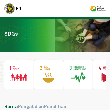
FT
SDGs
Berita
Pengabdian
Penelitian