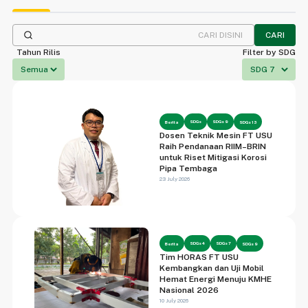
CARI
Tahun Rilis
Filter by SDG
SDGs
SDGs 9
Berita
SDGs 13
Dosen Teknik Mesin FT USU
Raih Pendanaan RIIM–BRIN
untuk Riset Mitigasi Korosi
Pipa Tembaga
23 July 2026
SDGs 4
SDGs 7
Berita
SDGs 9
Tim HORAS FT USU
Kembangkan dan Uji Mobil
Hemat Energi Menuju KMHE
Nasional 2026
10 July 2026