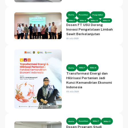
Penelitian
Pengabdian
Berita
SDGs 7
SDGs 9
SDGs 12
SDGs 13
Dosen FT USU Dorong
Inovasi Pengelolaan Limbah
Sawit Berkelanjutan
09 July 2026
SDGs 7
SDGs 9
Berita
Transformasi Energi dan
Hilirisasi Pertanian Jadi
Kunci Kemandirian Ekonomi
Indonesia
05 July 2026
Penelitian
SDGs 7
Berita
SDGs 17
Dosen Program Studi