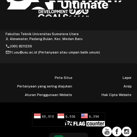
Fakultas Teknik Universitas Sumatera Utara
Jl. Almamater, Padang Bulan, Kec. Medan Baru
phone
(061) 8211236
mail
ft.usu@usu.ac.id (Pertanyaan atau umpan balik umum)
Peta Situs
Lapor
Pertanyaan yang sering diajukan
Arsip
Aturan Penggunaan Website
Hak Cipta Website