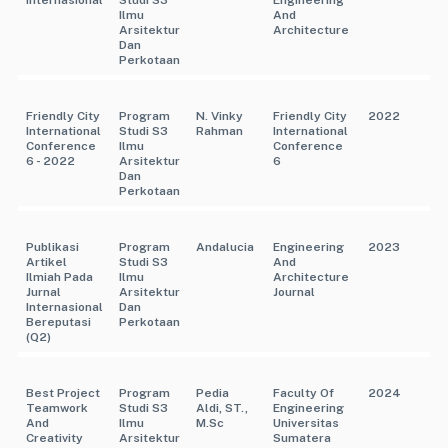
Internasional
Studi S3
Engineering
Ilmu
And
Arsitektur
Architecture
Dan
Perkotaan
Friendly City
Program
N. Vinky
Friendly City
2022
International
Studi S3
Rahman
International
Conference
Ilmu
Conference
6 - 2022
Arsitektur
6
Dan
Perkotaan
Publikasi
Program
Andalucia
Engineering
2023
Artikel
Studi S3
And
Ilmiah Pada
Ilmu
Architecture
Jurnal
Arsitektur
Journal
Internasional
Dan
Bereputasi
Perkotaan
(Q2)
Best Project
Program
Pedia
Faculty Of
2024
Teamwork
Studi S3
Aldi, ST.,
Engineering
And
Ilmu
M.Sc
Universitas
Creativity
Arsitektur
Sumatera