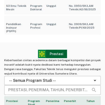
S3 Ilmu Teknik
Program
Unggul
No. 0950/SK/LAM
Mesin
Doktoral
Teknik/AD/XII/2025
Pendidikan
Program
Unggul
No. 0909/SK/LAM
Insinyur
Profesi
Teknik/PI/XII/2025
(PSPPi)
Prestasi
Keberhasilan civitas academica dalam berbagai kompetisi dan proyek
inovatif adalah bukti nyata dedikasi kami terhadap keunggulan.
Dengan rasa bangga, Fakultas Teknik terus mengukir prestasi sebagai
wujud kontribusi nyata di Universitas Sumatera Utara.
search
Prestasi
Program
Penerima
Penerbit
Tahun
Studi