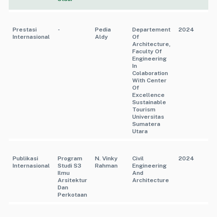
Prestasi
-
Pedia
Departement
2024
Internasional
Aldy
Of
Architecture,
Faculty Of
Engineering
In
Colaboration
With Center
Of
Excellence
Sustainable
Tourism
Universitas
Sumatera
Utara
Publikasi
Program
N. Vinky
Civil
2024
Internasional
Studi S3
Rahman
Engineering
Ilmu
And
Arsitektur
Architecture
Dan
Perkotaan