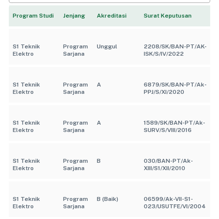
Program Studi
Jenjang
Akreditasi
Surat Keputusan
S1 Teknik
Program
Unggul
2208/SK/BAN-PT/AK-
Elektro
Sarjana
ISK/S/IV/2022
S1 Teknik
Program
A
6879/SK/BAN-PT/Ak-
Elektro
Sarjana
PPJ/S/XI/2020
S1 Teknik
Program
A
1589/SK/BAN-PT/Ak-
Elektro
Sarjana
SURV/S/VIII/2016
S1 Teknik
Program
B
030/BAN-PT/Ak-
Elektro
Sarjana
XIII/S1/XII/2010
S1 Teknik
Program
B (Baik)
06599/Ak-VII-S1-
Elektro
Sarjana
023/USUTFE/VI/2004