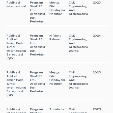
Publikasi
Program
Meyga
Civil
2023
Internasional
Studi S3
Fitri
Engineering
Ilmu
Handayani
And
Arsitektur
Nasution
Architecture
Dan
Perkotaan
Publikasi
Program
N. Vinky
Civil
2024
Artikel
Studi S3
Rahman
Engineering
Ilmiah Pada
Ilmu
And
Jurnal
Arsitektur
Architecture
Internasional
Dan
Journal
Bereputasi
Perkotaan
(Q2)
Publikasi
Program
Meyga
Civil
2023
Artikel
Studi S3
Fitri
Engineering
Ilmiah Pada
Ilmu
Handayani
And
Jurnal
Arsitektur
Nasution
Architecture
Internasional
Dan
Journal
Bereputasi
Perkotaan
(Q2)
Publikasi
Program
Andalucia
Civil
2023