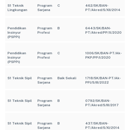
S1 Teknik
Program
C
462/SK/BAN-
Lingkungan
Sarjana
PT/Akred/S/XII/2014
Pendidikan
Program
B
6443/SK/BAN-
Insinyur
Profesi
PT/Akred/PP/X/2020
(PSPPi)
Pendidikan
Program
C
1006/SK/BAN-PT/Ak-
Insinyur
Profesi
PKP/PP/I/2020
(PSPPi)
S1 Teknik Sipil
Program
Baik Sekali
1718/SK/BAN-PT/Ak-
Sarjana
PPJ/S/III/2022
S1 Teknik Sipil
Program
B
0792/SK/BAN-
Sarjana
PT/Akred/S/III/2017
S1 Teknik Sipil
Program
B
437/SK/BAN-
Sarjana
PT/Akred/S/XI/2014