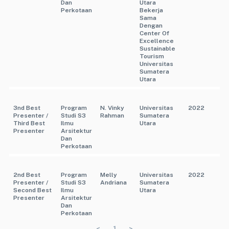
Dan
Utara
Perkotaan
Bekerja
Sama
Dengan
Center Of
Excellence
Sustainable
Tourism
Universitas
Sumatera
Utara
3nd Best
Program
N. Vinky
Universitas
2022
Presenter /
Studi S3
Rahman
Sumatera
Third Best
Ilmu
Utara
Presenter
Arsitektur
Dan
Perkotaan
2nd Best
Program
Melly
Universitas
2022
Presenter /
Studi S3
Andriana
Sumatera
Second Best
Ilmu
Utara
Presenter
Arsitektur
Dan
Perkotaan
<
1
>