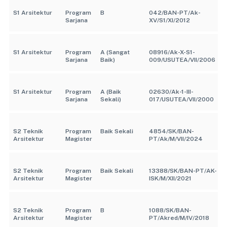
S1 Arsitektur
Program
B
042/BAN-PT/Ak-
Sarjana
XV/S1/XI/2012
S1 Arsitektur
Program
A (Sangat
08916/Ak-X-S1-
Sarjana
Baik)
009/USUTEA/VII/2006
S1 Arsitektur
Program
A (Baik
02630/Ak-1-III-
Sarjana
Sekali)
017/USUTEA/VII/2000
S2 Teknik
Program
Baik Sekali
4854/SK/BAN-
Arsitektur
Magister
PT/Ak/M/VII/2024
S2 Teknik
Program
Baik Sekali
13388/SK/BAN-PT/AK-
Arsitektur
Magister
ISK/M/XII/2021
S2 Teknik
Program
B
1088/SK/BAN-
Arsitektur
Magister
PT/Akred/M/IV/2018