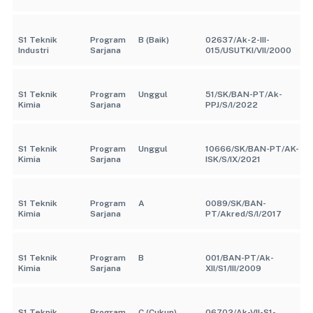
S1 Teknik
Program
B (Baik)
02637/Ak-2-III-
Industri
Sarjana
015/USUTKI/VII/2000
S1 Teknik
Program
Unggul
51/SK/BAN-PT/Ak-
Kimia
Sarjana
PPJ/S/I/2022
S1 Teknik
Program
Unggul
10666/SK/BAN-PT/AK-
Kimia
Sarjana
ISK/S/IX/2021
S1 Teknik
Program
A
0089/SK/BAN-
Kimia
Sarjana
PT/Akred/S/I/2017
S1 Teknik
Program
B
001/BAN-PT/Ak-
Kimia
Sarjana
XII/S1/III/2009
S1 Teknik
Program
C (Cukup)
06702/Ak-VII-S1-