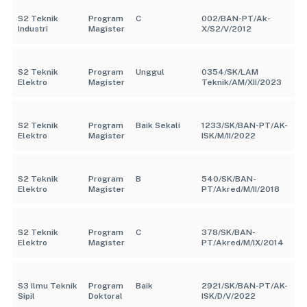
S2 Teknik
Program
C
002/BAN-PT/Ak-
Industri
Magister
X/S2/V/2012
S2 Teknik
Program
Unggul
0354/SK/LAM
Elektro
Magister
Teknik/AM/XII/2023
S2 Teknik
Program
Baik Sekali
1233/SK/BAN-PT/AK-
Elektro
Magister
ISK/M/II/2022
S2 Teknik
Program
B
540/SK/BAN-
Elektro
Magister
PT/Akred/M/II/2018
S2 Teknik
Program
C
378/SK/BAN-
Elektro
Magister
PT/Akred/M/IX/2014
S3 Ilmu Teknik
Program
Baik
2921/SK/BAN-PT/AK-
Sipil
Doktoral
ISK/D/V/2022