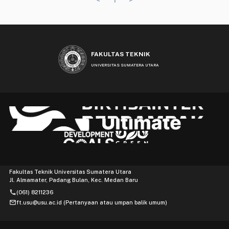
FAKULTAS TEKNIK
UNIVERSITAS SUMATERA UTARA
Fakultas Teknik Universitas Sumatera Utara
Jl. Almamater, Padang Bulan, Kec. Medan Baru
phone
(061) 8211236
mail
ft.usu@usu.ac.id (Pertanyaan atau umpan balik umum)