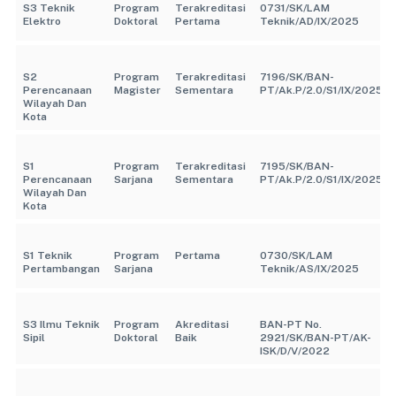
S3 Teknik
Program
Terakreditasi
0731/SK/LAM
Elektro
Doktoral
Pertama
Teknik/AD/IX/2025
S2
Program
Terakreditasi
7196/SK/BAN-
Perencanaan
Magister
Sementara
PT/Ak.P/2.0/S1/IX/2025
Wilayah Dan
Kota
S1
Program
Terakreditasi
7195/SK/BAN-
Perencanaan
Sarjana
Sementara
PT/Ak.P/2.0/S1/IX/2025
Wilayah Dan
Kota
S1 Teknik
Program
Pertama
0730/SK/LAM
Pertambangan
Sarjana
Teknik/AS/IX/2025
S3 Ilmu Teknik
Program
Akreditasi
BAN-PT No.
Sipil
Doktoral
Baik
2921/SK/BAN-PT/AK-
ISK/D/V/2022