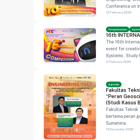
Conference on In
12 February 2026
carries the them
focusing on the c
responsibility in
Pengumuman
Agen
16th INTERN
The 16th Interna
event for creati
Systems , Study 
11 February 2026
Sumatera Utara.
Agenda
Fakultas Tekn
“Peran Geosc
(Studi Kasus 
Fakultas Teknik
bertema peran g
Sumatera.
15 December 2025