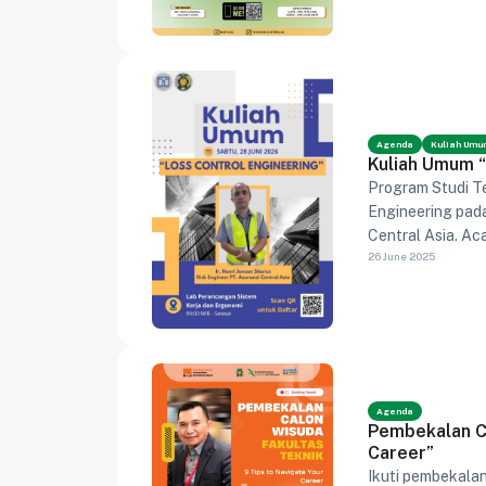
Agenda
Kuliah Um
Kuliah Umum “
Program Studi T
Engineering pada
Central Asia. Ac
26 June 2025
mengendalikan ri
Agenda
Pembekalan Ca
Career”
Ikuti pembekala