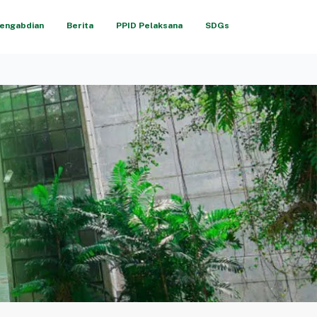
engabdian
Berita
PPID Pelaksana
SDGs