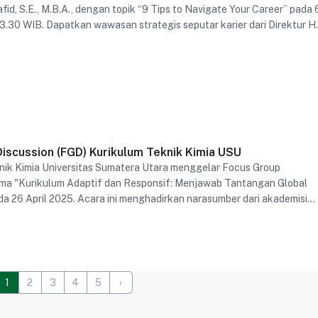
id, S.E., M.B.A., dengan topik “9 Tips to Navigate Your Career” pada 
3.30 WIB. Dapatkan wawasan strategis seputar karier dari Direktur 
rs PT. Thriveni Indo Mining.
iscussion (FGD) Kurikulum Teknik Kimia USU
ik Kimia Universitas Sumatera Utara menggelar Focus Group
ema "Kurikulum Adaptif dan Responsif: Menjawab Tantangan Global
da 26 April 2025. Acara ini menghadirkan narasumber dari akademisi
a tersedia secara hybrid.
1
2
3
4
5
›