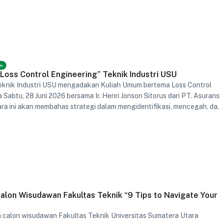
um
Loss Control Engineering” Teknik Industri USU
eknik Industri USU mengadakan Kuliah Umum bertema Loss Control
 Sabtu, 28 Juni 2026 bersama Ir. Henri Jonson Sitorus dari PT. Asurans
ara ini akan membahas strategi dalam mengidentifikasi, mencegah, da
siko kerugian dalam dunia industri.
lon Wisudawan Fakultas Teknik “9 Tips to Navigate Your
n calon wisudawan Fakultas Teknik Universitas Sumatera Utara