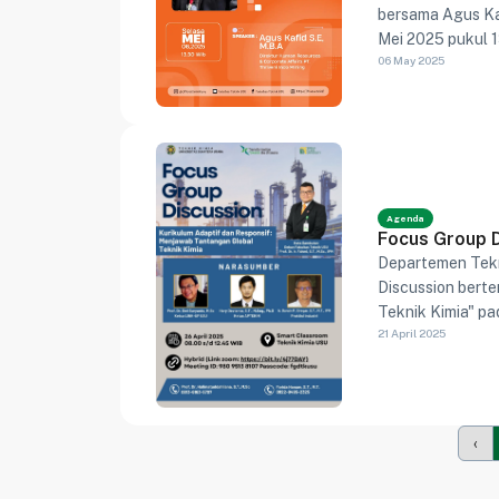
bersama Agus Kaf
Mei 2025 pukul 1
06 May 2025
& Corporate Affai
Agenda
Focus Group D
Departemen Tekn
Discussion bert
Teknik Kimia" pa
21 April 2025
dan industri sert
‹