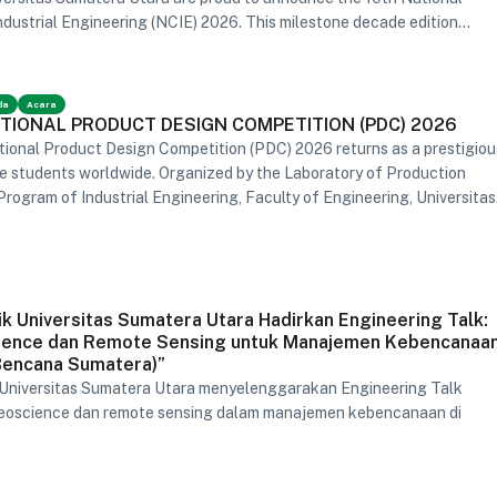
dustrial Engineering (NCIE) 2026. This milestone decade edition
e "Sustainable and Lean Strategy for Efficient Product Design,"
ritical intersection of operational efficiency and environmental
 modern engineering.
da
Acara
ATIONAL PRODUCT DESIGN COMPETITION (PDC) 2026
tional Product Design Competition (PDC) 2026 returns as a prestigiou
ve students worldwide. Organized by the Laboratory of Production
Program of Industrial Engineering, Faculty of Engineering, Universitas
ik Universitas Sumatera Utara Hadirkan Engineering Talk:
ience dan Remote Sensing untuk Manajemen Kebencanaa
Bencana Sumatera)”
 Universitas Sumatera Utara menyelenggarakan Engineering Talk
eoscience dan remote sensing dalam manajemen kebencanaan di