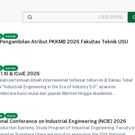
n
Agenda
engambilan Atribut PKKMB 2026 Fakultas Teknik USU
n
Agenda
 XI & ICoIE 2026
am pertemuan ilmiah internasional terbesar tahun ini di Danau Toba!
ndustrial Engineering in the Era of Industry 5.0", acara ini
bicara kunci mulai dari jajaran Menteri hingga akademisi
lah bagian dari transformasi sistem industri yang cerdas, hijau, dan
anusia.
da
Acara
onal Conference on Industrial Engineering (NCIE) 2026
oduction Systems, Study Program of Industrial Engineering, Faculty o
versitas Sumatera Utara are proud to announce the 10th National