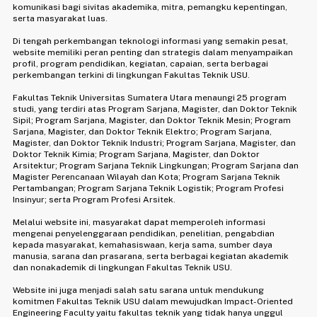
komunikasi bagi sivitas akademika, mitra, pemangku kepentingan,
serta masyarakat luas.
Di tengah perkembangan teknologi informasi yang semakin pesat,
website memiliki peran penting dan strategis dalam menyampaikan
profil, program pendidikan, kegiatan, capaian, serta berbagai
perkembangan terkini di lingkungan Fakultas Teknik USU.
Fakultas Teknik Universitas Sumatera Utara menaungi 25 program
studi, yang terdiri atas Program Sarjana, Magister, dan Doktor Teknik
Sipil; Program Sarjana, Magister, dan Doktor Teknik Mesin; Program
Sarjana, Magister, dan Doktor Teknik Elektro; Program Sarjana,
Magister, dan Doktor Teknik Industri; Program Sarjana, Magister, dan
Doktor Teknik Kimia; Program Sarjana, Magister, dan Doktor
Arsitektur; Program Sarjana Teknik Lingkungan; Program Sarjana dan
Magister Perencanaan Wilayah dan Kota; Program Sarjana Teknik
Pertambangan; Program Sarjana Teknik Logistik; Program Profesi
Insinyur; serta Program Profesi Arsitek.
Melalui website ini, masyarakat dapat memperoleh informasi
mengenai penyelenggaraan pendidikan, penelitian, pengabdian
kepada masyarakat, kemahasiswaan, kerja sama, sumber daya
manusia, sarana dan prasarana, serta berbagai kegiatan akademik
dan nonakademik di lingkungan Fakultas Teknik USU.
Website ini juga menjadi salah satu sarana untuk mendukung
komitmen Fakultas Teknik USU dalam mewujudkan Impact-Oriented
Engineering Faculty yaitu fakultas teknik yang tidak hanya unggul