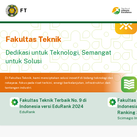
FT
Fakultas Teknik
Dedikasi untuk Teknologi, Semangat
untuk Solusi
Di Fakultas Teknik, kami menciptakan solusi inovatif di bidang teknologi dan
rekayasa, fokus pada riset terkini, energi berkelanjutan, infrastruktur, dan
tantangan industri.
Fakultas Teknik Terbaik No. 9 di
Fakultas 
Indonesia versi EduRank 2024
Indonesia
EduRank
Ranking
Scimago In