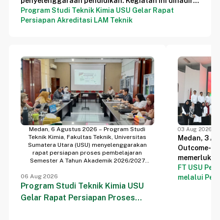
penyelenggaraan pendidikan. Kegiatan ini dihadiri
Program Studi Teknik Kimia USU Gelar Rapat
oleh pimpinan program studi, dosen, tenaga
Persiapan Akreditasi LAM Teknik
kependidikan, serta tim akreditasi yang bersama-
sama melakukan evaluasi dan finalisasi dokumen
akreditasi.
Medan, 6 Agustus 2026 – Program Studi
03 Aug 2026
Teknik Kimia, Fakultas Teknik, Universitas
Medan, 3 Ag
Sumatera Utara (USU) menyelenggarakan
Outcome-Ba
rapat persiapan proses pembelajaran
memerlukan
Semester A Tahun Akademik 2026/2027
FT USU Perk
dan dokume
sebagai langkah strategis dalam memastikan
06 Aug 2026
kesiapan penyelenggaraan kegiatan akademik
melalui Pe
sistematis.
pada semester yang akan datang. Kegiatan ini
Program Studi Teknik Kimia USU
OBE
menjadi pen
dihadiri oleh pimpinan program studi dan
Gelar Rapat Persiapan Proses
pembelajara
seluruh dosen Program Studi Teknik Kimia
dan dikelola
USU.
Pembelajaran Semester A TA
oleh progra