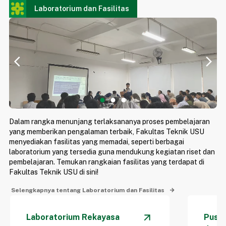
mencapai 35 derajat
Laboratorium dan Fasilitas
menyebabkan proses
pengangkutan air seca
manual membutuhkan
tenaga yang besar.
arrow_back_ios
arrow_forward_ios
Dalam rangka menunjang terlaksananya proses pembelajaran
yang memberikan pengalaman terbaik, Fakultas Teknik USU
menyediakan fasilitas yang memadai, seperti berbagai
laboratorium yang tersedia guna mendukung kegiatan riset dan
pembelajaran. Temukan rangkaian fasilitas yang terdapat di
Fakultas Teknik USU di sini!
Selengkapnya tentang Laboratorium dan Fasilitas
arrow_forward
Laboratorium Rekayasa
Pusat