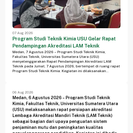
07 Aug 2026
Program Studi Teknik Kimia USU Gelar Rapat
Pendampingan Akreditasi LAM Teknik
Medan, 7 Agustus 2026 – Program Studi Teknik Kimia,
Fakultas Teknik, Universitas Sumatera Utara (USU)
menyelenggarakan Rapat Pendampingan Akreditasi LAM
Teknik pada Jumat, 7 Agustus 2026, bertempat di ruang rapat
Program Studi Teknik Kimia. Kegiatan ini dilaksanakan
sebagai bagian dari upaya pemantapan dokumen akreditasi
sekaligus memastikan seluruh kriteria penilaian telah disusun
secara sistematis, komprehensif, dan sesuai dengan
instrumen akreditasi Lembaga Akreditasi Mandiri Teknik (LAM
06 Aug 2026
Teknik).
Medan, 6 Agustus 2026 – Program Studi Teknik
Kimia, Fakultas Teknik, Universitas Sumatera Utara
(USU) melaksanakan rapat persiapan akreditasi
Lembaga Akreditasi Mandiri Teknik (LAM Teknik)
sebagai bagian dari upaya penguatan sistem
penjaminan mutu dan peningkatan kualitas