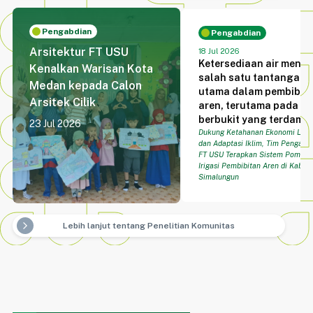
pemantapan dokumen
akreditasi sekaligus
Pengabdian
memastikan seluruh
Pengabdian
kriteria penilaian telah
Arsitektur FT USU
18 Jul 2026
disusun secara sistema
Ketersediaan air menja
Kenalkan Warisan Kota
komprehensif, dan sesu
salah satu tantangan
Medan kepada Calon
dengan instrumen
utama dalam pembibit
Arsitek Cilik
akreditasi Lembaga
aren, terutama pada l
Akreditasi Mandiri Tekn
berbukit yang terdamp
23 Jul 2026
(LAM Teknik).
kekeringan akibat
Dukung Ketahanan Ekonomi Loka
dan Adaptasi Iklim, Tim Pengabd
fenomena El Niño. Kondi
FT USU Terapkan Sistem Pompa
tersebut dihadapi oleh
Irigasi Pembibitan Aren di Kabup
usaha pembibitan aren
Simalungun
milik Komaruddin Tanj
di Desa Bandar Tinggi,
Huta VI, Kecamatan
Lebih lanjut tentang Penelitian Komunitas
arrow_forward_ios
Bandar Masilam,
Kabupaten Simalungun
Sumber air yang berad
pada beda tinggi statis
sekitar 17,2 meter deng
kemiringan lereng