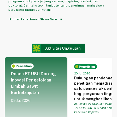
program studi pada jenjang sarjana, magister, profesi, dan
doktoral. Cari tahu lebih lanjut tentang penerimaan mahasiswa
baru pada tautan berikut ini!
Portal Penerimaan Siswa Baru
Aktivitas Unggulan
Penelitian
Penelitian
Dosen FT USU Dorong
20 Jul 2026
Dukungan pendanaan
Inovasi Pengelolaan
penelitian menjadi sal
Limbah Sawit
satu penggerak pentin
Berkelanjutan
bagi perguruan tinggi
untuk menghasilkan
09 Jul 2026
pengetahuan, teknolog
21 Peneliti FT USU Raih Pendana
TALENTA USU 2026 pada Kelomp
dan solusi yang releva
Penelitian Reputasi
dengan kebutuhan