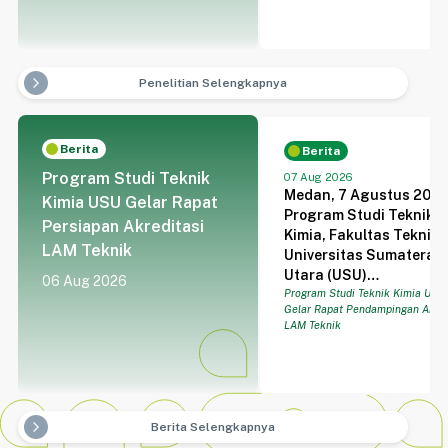
masyarakat, industri, 
lingkungan. Pendanaa
yang terarah juga
membuka ruang bagi
Penelitian Selengkapnya
arrow_forward_ios
peneliti untuk
mengembangkan
gagasan dari kajian da
Berita
hingga penerapan dan
Berita
kolaborasi lintas lemb
Program Studi Teknik
07 Aug 2026
Medan, 7 Agustus 2026
Kimia USU Gelar Rapat
Program Studi Teknik
Persiapan Akreditasi
Kimia, Fakultas Teknik,
LAM Teknik
Universitas Sumatera
Utara (USU)
06 Aug 2026
menyelenggarakan Ra
Program Studi Teknik Kimia USU
Gelar Rapat Pendampingan Akred
Pendampingan Akredit
LAM Teknik
LAM Teknik pada Jumat,
Agustus 2026, bertemp
di ruang rapat Program
Studi Teknik Kimia.
Kegiatan ini dilaksana
Berita Selengkapnya
arrow_forward_ios
sebagai bagian dari u