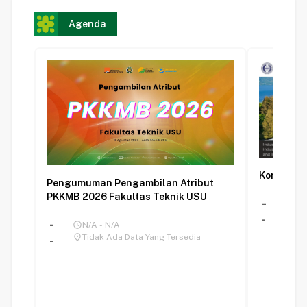
Agenda
Kongres B
Pengumuman Pengambilan Atribut
PKKMB 2026 Fakultas Teknik USU
-
schedule
N/
place
Pa
-
-
schedule
N/A - N/A
place
Tidak Ada Data Yang Tersedia
-