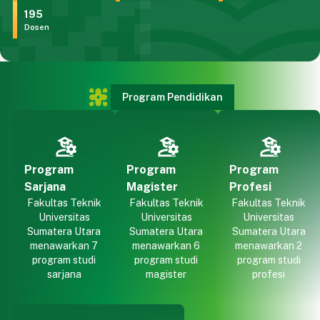
195
Dosen
Program Pendidikan
Program
Program
Program
Sarjana
Magister
Profesi
Fakultas Teknik
Fakultas Teknik
Fakultas Teknik
Universitas
Universitas
Universitas
Sumatera Utara
Sumatera Utara
Sumatera Utara
menawarkan 7
menawarkan 6
menawarkan 2
program studi
program studi
program studi
sarjana
magister
profesi