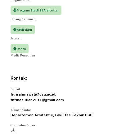
Program Studi S1 Arsitektur
Bidang Keilmuan
Arsitektur
Jabatan
Dosen
Media Penelitian
Kontak:
E-mail
fitrirahmawati@usu.ac.id,
fitrinasution2197@gmail.com
Alamat Kantor
Departemen Arsitektur, Fakultas Teknik USU
Curriculum Vitae
file_download