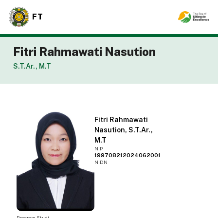
FT
Fitri Rahmawati Nasution
S.T.Ar., M.T
Fitri Rahmawati
Nasution, S.T.Ar.,
M.T
NIP
199708212024062001
NIDN
Program Studi