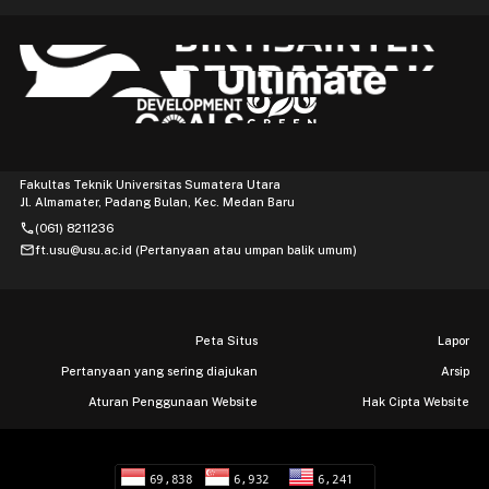
Fakultas Teknik Universitas Sumatera Utara
Jl. Almamater, Padang Bulan, Kec. Medan Baru
phone
(061) 8211236
mail
ft.usu@usu.ac.id (Pertanyaan atau umpan balik umum)
Peta Situs
Lapor
Pertanyaan yang sering diajukan
Arsip
Aturan Penggunaan Website
Hak Cipta Website