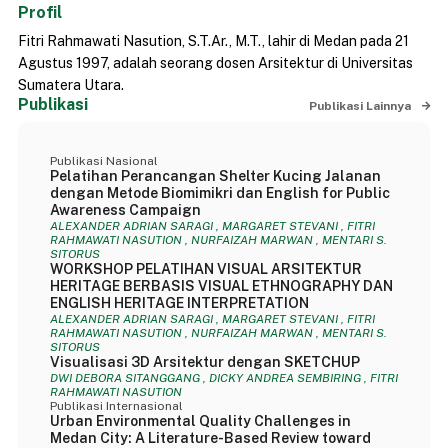
Profil
Fitri Rahmawati Nasution, S.T.Ar., M.T., lahir di Medan pada 21
Agustus 1997, adalah seorang dosen Arsitektur di Universitas
Sumatera Utara.
Publikasi
Publikasi Lainnya
Publikasi Nasional
Pelatihan Perancangan Shelter Kucing Jalanan
dengan Metode Biomimikri dan English for Public
Awareness Campaign
ALEXANDER ADRIAN SARAGI , MARGARET STEVANI , FITRI
RAHMAWATI NASUTION , NURFAIZAH MARWAN , MENTARI S.
SITORUS
WORKSHOP PELATIHAN VISUAL ARSITEKTUR
HERITAGE BERBASIS VISUAL ETHNOGRAPHY DAN
ENGLISH HERITAGE INTERPRETATION
ALEXANDER ADRIAN SARAGI , MARGARET STEVANI , FITRI
RAHMAWATI NASUTION , NURFAIZAH MARWAN , MENTARI S.
SITORUS
Visualisasi 3D Arsitektur dengan SKETCHUP
DWI DEBORA SITANGGANG , DICKY ANDREA SEMBIRING , FITRI
RAHMAWATI NASUTION
Publikasi Internasional
Urban Environmental Quality Challenges in
Medan City: A Literature-Based Review toward