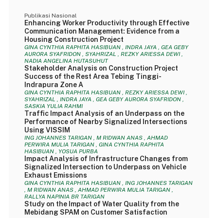
Publikasi Nasional
Enhancing Worker Productivity through Effective
Communication Management: Evidence from a
Housing Construction Project
GINA CYNTHIA RAPHITA HASIBUAN , INDRA JAYA , GEA GEBY
AURORA SYAFRIDON , SYAHRIZAL , REZKY ARIESSA DEWI ,
NADIA ANGELINA HUTASUHUT
Stakeholder Analysis on Construction Project
Success of the Rest Area Tebing Tinggi-
Indrapura Zone A
GINA CYNTHIA RAPHITA HASIBUAN , REZKY ARIESSA DEWI ,
SYAHRIZAL , INDRA JAYA , GEA GEBY AURORA SYAFRIDON ,
SASKIA YULIA RAHMI
Traffic Impact Analysis of an Underpass on the
Performance of Nearby Signalized Intersections
Using VISSIM
ING JOHANNES TARIGAN , M RIDWAN ANAS , AHMAD
PERWIRA MULIA TARIGAN , GINA CYNTHIA RAPHITA
HASIBUAN , YOSUA PURBA
Impact Analysis of Infrastructure Changes from
Signalized Intersection to Underpass on Vehicle
Exhaust Emissions
GINA CYNTHIA RAPHITA HASIBUAN , ING JOHANNES TARIGAN
, M RIDWAN ANAS , AHMAD PERWIRA MULIA TARIGAN ,
RALLYA NAPINIA BR TARIGAN
Study on the Impact of Water Quality from the
Mebidang SPAM on Customer Satisfaction