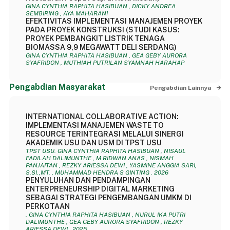
GINA CYNTHIA RAPHITA HASIBUAN , DICKY ANDREA
SEMBIRING , AYA MAHARANI
EFEKTIVITAS IMPLEMENTASI MANAJEMEN PROYEK
PADA PROYEK KONSTRUKSI (STUDI KASUS:
PROYEK PEMBANGKIT LISTRIK TENAGA
BIOMASSA 9,9 MEGAWATT DELI SERDANG)
GINA CYNTHIA RAPHITA HASIBUAN , GEA GEBY AURORA
SYAFRIDON , MUTHIAH PUTRILAN SYAMNAH HARAHAP
Pengabdian Masyarakat
Pengabdian Lainnya
INTERNATIONAL COLLABORATIVE ACTION:
IMPLEMENTASI MANAJEMEN WASTE TO
RESOURCE TERINTEGRASI MELALUI SINERGI
AKADEMIK USU DAN USM DI TPST USU
TPST USU. GINA CYNTHIA RAPHITA HASIBUAN , NISAUL
FADILAH DALIMUNTHE , M RIDWAN ANAS , NISMAH
PANJAITAN , REZKY ARIESSA DEWI , YASMINE ANGGIA SARI,
S.SI.,MT. , MUHAMMAD HENDRA S GINTING . 2026
PENYULUHAN DAN PENDAMPINGAN
ENTERPRENEURSHIP DIGITAL MARKETING
SEBAGAI STRATEGI PENGEMBANGAN UMKM DI
PERKOTAAN
. GINA CYNTHIA RAPHITA HASIBUAN , NURUL IKA PUTRI
DALIMUNTHE , GEA GEBY AURORA SYAFRIDON , REZKY
ARIESSA DEWI . 2025