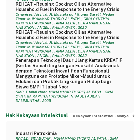
REHEAT – Reusing Cooking Oil as Alternative
Household Fuel in Response to the Energy Crisis
Organisasi Aisyiyah Jl. Mustafa no 1 Glugur Darat 1 Medan
Timur. MUHAMMAD THORIQ AL FATH. , GINA CYNTHIA
RAPHITA HASIBUAN , TANIA ALDA , DEA AMANDA SARI
NASUTION , ANGEL , PHILIP KWEK . 2025
REHEAT – Reusing Cooking Oil as Alternative
Household Fuel in Response to the Energy Crisis
Organisasi Aisyiyah Jl. Mustafa no 1 Glugur Darat 1 Medan
Timur. MUHAMMAD THORIQ AL FATH. , GINA CYNTHIA
RAPHITA HASIBUAN , TANIA ALDA , DEA AMANDA SARI
NASUTION , ANGEL , PHILIP KWEK . 2025
Penerapan Teknologi Daur Ulang Kertas KREATIF
(Kertas Ramah lingkungan Edukatif Anak- anak
dengan Teknologi Inovatif dan Fungsional)
Menggunakan Prototipe Mixer-Mould untuk
Edukasi dan Praktik Lingkungan Hidup bagi
Siswa SMP IT Jabal Noor
SMP IT Jabal Noor. MUHAMMAD THORIQ AL FATH. , GINA
CYNTHIA RAPHITA HASIBUAN , NISAUL FADILAH
DALIMUNTHE . 2025
Hak Kekayaan Intelektual
Kekayaan Intelektual Lainnya
Industri Petrokimia
RIVALDI SIDABUTAR , MUHAMMAD THORIQ AL FATH. , GINA