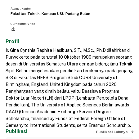
Alamat Kantor
Fakultas Teknik, Kampus USU Padang Bulan
Curriculum Vitae
file_download
Profil
Ir. Gina Cynthia Raphita Hasibuan, S.T., M.Sc., Ph.D dilahirkan di
Purwokerto pada tanggal 10 Oktober 1989 merupakan seorang
dosen di Universitas Sumatera Utara dengan bidang ilmu Teknik
Sipil. Beliau menyelesaikan pendidikan terakhirnya pada jenjang
S-3 di Fakultas GEES Program Studi CURS University of
Birmingham, England, United Kingdom pada tahun 2020.
Penghargaan yang diraih beliau, yaitu Beasiswa Program
Doktor Luar Negeri (LN) dari LPDP (Lembaga Pengelola Dana
Pendidikan), The University of Applied Sciences Berlin awards
DAAD (German Academic Exchange Service) Degree
Scholarship, financed by Funds of Federal Foreign Office of
Germany to International Students, serta Erasmus Scholarship.
Publikasi
Publikasi Lainnya