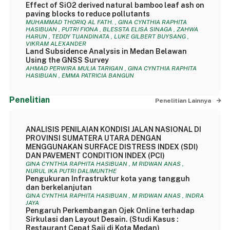
Effect of SiO2 derived natural bamboo leaf ash on
paving blocks to reduce pollutants
MUHAMMAD THORIQ AL FATH. , GINA CYNTHIA RAPHITA
HASIBUAN , PUTRI FIONA , BLESSTA ELISA SINAGA , ZAHWA
HARUN , TEDDY TUANDINATA , LUKE GILBERT BUYSANG ,
VIKRAM ALEXANDER
Land Subsidence Analysis in Medan Belawan
Using the GNSS Survey
AHMAD PERWIRA MULIA TARIGAN , GINA CYNTHIA RAPHITA
HASIBUAN , EMMA PATRICIA BANGUN
Penelitian
Penelitian Lainnya
ANALISIS PENILAIAN KONDISI JALAN NASIONAL DI
PROVINSI SUMATERA UTARA DENGAN
MENGGUNAKAN SURFACE DISTRESS INDEX (SDI)
DAN PAVEMENT CONDITION INDEX (PCI)
GINA CYNTHIA RAPHITA HASIBUAN , M RIDWAN ANAS ,
NURUL IKA PUTRI DALIMUNTHE
Pengukuran Infrastruktur kota yang tangguh
dan berkelanjutan
GINA CYNTHIA RAPHITA HASIBUAN , M RIDWAN ANAS , INDRA
JAYA
Pengaruh Perkembangan Ojek Online terhadap
Sirkulasi dan Layout Desain. (Studi Kasus :
Restaurant Cepat Saji di Kota Medan)