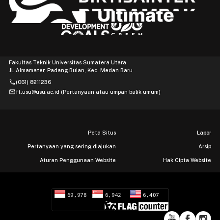
Fakultas Teknik Universitas Sumatera Utara
Jl. Almamater, Padang Bulan, Kec. Medan Baru
phone
(061) 8211236
mail
ft.usu@usu.ac.id (Pertanyaan atau umpan balik umum)
Peta Situs
Lapor
Pertanyaan yang sering diajukan
Arsip
Aturan Penggunaan Website
Hak Cipta Website