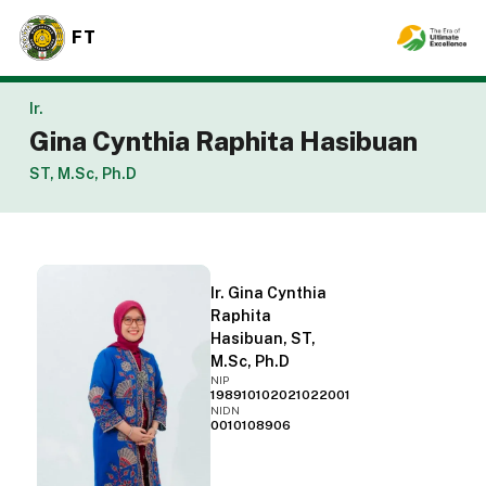
FT
Ir.
Gina Cynthia Raphita Hasibuan
ST, M.Sc, Ph.D
Ir. Gina Cynthia
Raphita
Hasibuan, ST,
M.Sc, Ph.D
NIP
198910102021022001
NIDN
0010108906