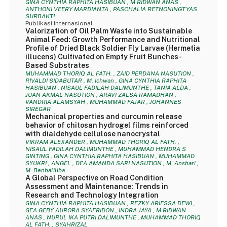
GINA CYNTHIA RAPHITA HASIBUAN , M RIDWAN ANAS ,
ANTHONI VEERY MARDIANTA , PASCHALIA RETNONINGTYAS
SURBAKTI
Publikasi Internasional
Valorization of Oil Palm Waste into Sustainable
Animal Feed: Growth Performance and Nutritional
Profile of Dried Black Soldier Fly Larvae (Hermetia
illucens) Cultivated on Empty Fruit Bunches-
Based Substrates
MUHAMMAD THORIQ AL FATH. , ZAID PERDANA NASUTION ,
RIVALDI SIDABUTAR , M. Ichwan , GINA CYNTHIA RAPHITA
HASIBUAN , NISAUL FADILAH DALIMUNTHE , TANIA ALDA ,
JUAN AKMAL NASUTION , ARAVI ZALSA RAMADHAN ,
VANDRIA ALAMSYAH , MUHAMMAD FAJAR , JOHANNES
SIREGAR
Mechanical properties and curcumin release
behavior of chitosan hydrogel films reinforced
with dialdehyde cellulose nanocrystal
VIKRAM ALEXANDER , MUHAMMAD THORIQ AL FATH. ,
NISAUL FADILAH DALIMUNTHE , MUHAMMAD HENDRA S
GINTING , GINA CYNTHIA RAPHITA HASIBUAN , MUHAMMAD
SYUKRI , ANGEL , DEA AMANDA SARI NASUTION , M. Anshari ,
M. Benhaliliba
A Global Perspective on Road Condition
Assessment and Maintenance: Trends in
Research and Technology Integration
GINA CYNTHIA RAPHITA HASIBUAN , REZKY ARIESSA DEWI ,
GEA GEBY AURORA SYAFRIDON , INDRA JAYA , M RIDWAN
ANAS , NURUL IKA PUTRI DALIMUNTHE , MUHAMMAD THORIQ
AL FATH. , SYAHRIZAL