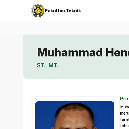
Fakultas Teknik
Muhammad Hendr
ST., MT.
Prof
Muha
meru
tera
tahu