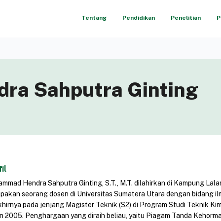
Tentang
Pendidikan
Penelitian
P
a Sahputra Ginting
il
mmad Hendra Sahputra Ginting, S.T., M.T. dilahirkan di Kampung Lal
pakan seorang dosen di Universitas Sumatera Utara dengan bidang il
khirnya pada jenjang Magister Teknik (S2) di Program Studi Teknik Ki
n 2005. Penghargaan yang diraih beliau, yaitu Piagam Tanda Kehorm