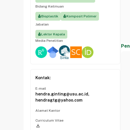
Bidang Keilmuan
Bioplastik
Komposit Polimer
Jabatan
Lektor Kepala
Media Penelitian
Pen
Kontak:
E-mail
hendra.ginting@usu.ac.id,
hendragtg@yahoo.com
Alamat Kantor
Curriculum Vitae
file_download