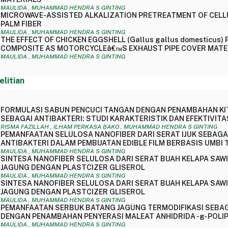
MAULIDA , MUHAMMAD HENDRA S GINTING
MICROWAVE-ASSISTED ALKALIZATION PRETREATMENT OF CELL
PALM FIBER
MAULIDA , MUHAMMAD HENDRA S GINTING
THE EFFECT OF CHICKEN EGGSHELL (Gallus gallus domesticus)
COMPOSITE AS MOTORCYCLEâ€™S EXHAUST PIPE COVER MATE
MAULIDA , MUHAMMAD HENDRA S GINTING
elitian
FORMULASI SABUN PENCUCI TANGAN DENGAN PENAMBAHAN KI
SEBAGAI ANTIBAKTERI: STUDI KARAKTERISTIK DAN EFEKTIVITA
RISMA FAZILLAH , ILHAM PERKASA BAKO , MUHAMMAD HENDRA S GINTING
PEMANFAATAN SELULOSA NANOFIBER DARI SERAT IJUK SEBAGAI
ANTIBAKTERI DALAM PEMBUATAN EDIBLE FILM BERBASIS UMBI 
MAULIDA , MUHAMMAD HENDRA S GINTING
SINTESA NANOFIBER SELULOSA DARI SERAT BUAH KELAPA SAWI
JAGUNG DENGAN PLASTCIZER GLISEROL
MAULIDA , MUHAMMAD HENDRA S GINTING
SINTESA NANOFIBER SELULOSA DARI SERAT BUAH KELAPA SAWI
JAGUNG DENGAN PLASTCIZER GLISEROL
MAULIDA , MUHAMMAD HENDRA S GINTING
PEMANFAATAN SERBUK BATANG JAGUNG TERMODIFIKASI SEBAG
DENGAN PENAMBAHAN PENYERASI MALEAT ANHIDRIDA -g- POLI
MAULIDA , MUHAMMAD HENDRA S GINTING