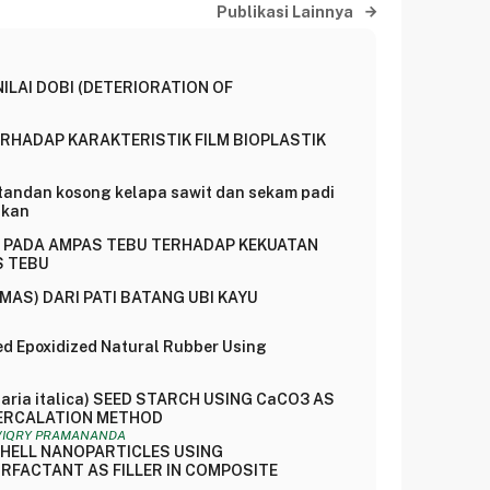
Publikasi Lainnya
LAI DOBI (DETERIORATION OF
ERHADAP KARAKTERISTIK FILM BIOPLASTIK
 tandan kosong kelapa sawit dan sekam padi
lkan
I PADA AMPAS TEBU TERHADAP KEKUATAN
S TEBU
MAS) DARI PATI BATANG UBI KAYU
ed Epoxidized Natural Rubber Using
ria italica) SEED STARCH USING CaCO3 AS
NTERCALATION METHOD
, VIQRY PRAMANANDA
SHELL NANOPARTICLES USING
RFACTANT AS FILLER IN COMPOSITE