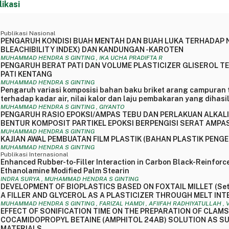
likasi
Publikasi Nasional
PENGARUH KONDISI BUAH MENTAH DAN BUAH LUKA TERHADAP NI
BLEACHIBILITY INDEX) DAN KANDUNGAN -KAROTEN
MUHAMMAD HENDRA S GINTING , IKA UCHA PRADIFTA R
PENGARUH BERAT PATI DAN VOLUME PLASTICIZER GLISEROL T
PATI KENTANG
MUHAMMAD HENDRA S GINTING
Pengaruh variasi komposisi bahan baku briket arang campuran
terhadap kadar air, nilai kalor dan laju pembakaran yang dihasi
MUHAMMAD HENDRA S GINTING , GIYANTO
PENGARUH RASIO EPOKSI/AMPAS TEBU DAN PERLAKUAN ALKAL
BENTUR KOMPOSIT PARTIKEL EPOKSI BERPENGISI SERAT AMPA
MUHAMMAD HENDRA S GINTING
KAJIAN AWAL PEMBUATAN FILM PLASTIK (BAHAN PLASTIK PENGE
MUHAMMAD HENDRA S GINTING
Publikasi Internasional
Enhanced Rubber-to-Filler Interaction in Carbon Black-Reinforc
Ethanolamine Modified Palm Stearin
INDRA SURYA , MUHAMMAD HENDRA S GINTING
DEVELOPMENT OF BIOPLASTICS BASED ON FOXTAIL MILLET (Seta
A FILLER AND GLYCEROL AS A PLASTICIZER THROUGH MELT I
MUHAMMAD HENDRA S GINTING , FARIZAL HAMDI , AFIIFAH RADHIYATULLAH 
EFFECT OF SONIFICATION TIME ON THE PREPARATION OF CLAM
COCAMIDOPROPYL BETAINE (AMPHITOL 24AB) SOLUTION AS SU
MATERIALS