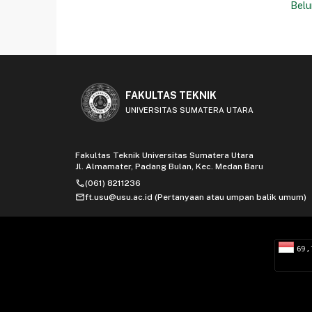
Belu
FAKULTAS TEKNIK
UNIVERSITAS SUMATERA UTARA
Fakultas Teknik Universitas Sumatera Utara
Jl. Almamater, Padang Bulan, Kec. Medan Baru
phone
(061) 8211236
mail
ft.usu@usu.ac.id (Pertanyaan atau umpan balik umum)