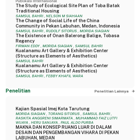
Publikasi Internasional
The Study of Ecological Site Plan of Toba Batak
Traditional Housing
SAMSUL BAHRI , NELSON M SIAHAAN
The Change of Social Life of the China
Community in Pekan Labuhan, Medan, Indonesia
SAMSUL BAHRI , RUDOLF SITORUS , MORIDA SIAGIAN
The Existence of Onan Balerong Balige, Tobasa
Regency
FIRMAN EDDY , MORIDA SIAGIAN , SAMSUL BAHRI
Kualanamu Art Gallery & Exhibition Center
(Structure as Elements of Aesthetics)
SAMSUL BAHRI
Kualanamu Art Gallery & Exhibition Center
(Structure as Elements of Aesthetics)
SAMSUL BAHRI , FEBBY KHAFIL WARA
Penelitian
Penelitian Lainnya
Kajian Spasial Imej Kota Tarutung
MORIDA SIAGIAN , TORANG SITORUS , SAMSUL BAHRI ,
RASKITA ANGGRENI SIMARMATA , MUHAMMAD FAIZ LUTFI
WIJAYA , HERU SANJAYA , PAUL ALDO PURBA
MAKNA DAN KONSEP RUANG LUAR DI DALAM
DESAIN DAN PENGEMBANGAN VIHARA DI PEKAN
LABUHAN, MEDAN