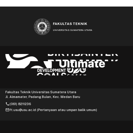
FAKULTAS TEKNIK
UNIVERSITAS SUMATERA UTARA
Fakultas Teknik Universitas Sumatera Utara
Jl. Almamater, Padang Bulan, Kec. Medan Baru
phone
(061) 8211236
mail
ft.usu@usu.ac.id (Pertanyaan atau umpan balik umum)