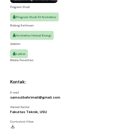
Program Studi
Program Studi S1 Arsitektur
Bidang Keilmuan
Arsitektur Hemat Energi
Jabatan
Lektor
Media Penelitian
Kontak:
E-mail
samsulbahrimail@gmail.com
Alamat Kantor
Fakultas Teknik, USU
Curriculum Vitae
file_download