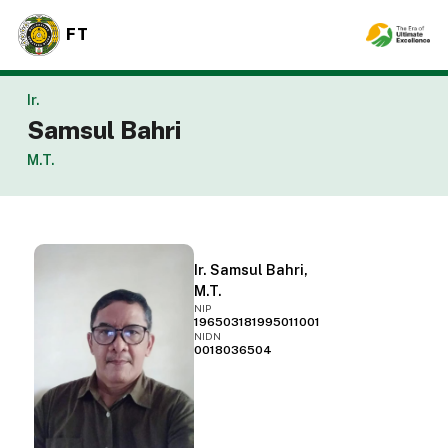
FT
Ir.
Samsul Bahri
M.T.
Ir. Samsul Bahri,
M.T.
NIP
196503181995011001
NIDN
0018036504