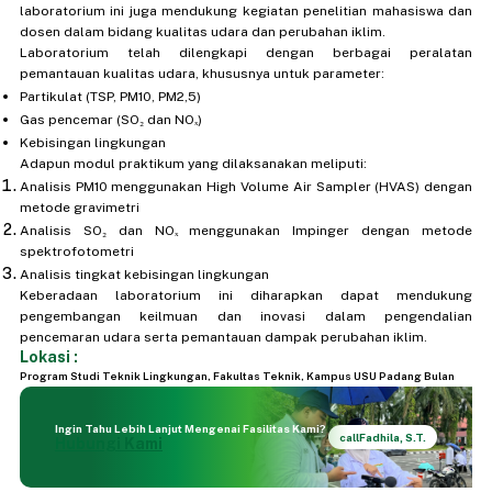
laboratorium ini juga mendukung kegiatan penelitian mahasiswa dan
dosen dalam bidang kualitas udara dan perubahan iklim.
Laboratorium telah dilengkapi dengan berbagai peralatan
pemantauan kualitas udara, khususnya untuk parameter:
Partikulat (TSP, PM10, PM2,5)
Gas pencemar (SO₂ dan NOₓ)
Kebisingan lingkungan
Adapun modul praktikum yang dilaksanakan meliputi:
Analisis PM10 menggunakan High Volume Air Sampler (HVAS) dengan
metode gravimetri
Analisis SO₂ dan NOₓ menggunakan Impinger dengan metode
spektrofotometri
Analisis tingkat kebisingan lingkungan
Keberadaan laboratorium ini diharapkan dapat mendukung
pengembangan keilmuan dan inovasi dalam pengendalian
pencemaran udara serta pemantauan dampak perubahan iklim.
Lokasi :
Program Studi Teknik Lingkungan, Fakultas Teknik, Kampus USU Padang Bulan
Ingin Tahu Lebih Lanjut Mengenai Fasilitas Kami?
call
Fadhila, S.T.
Hubungi Kami