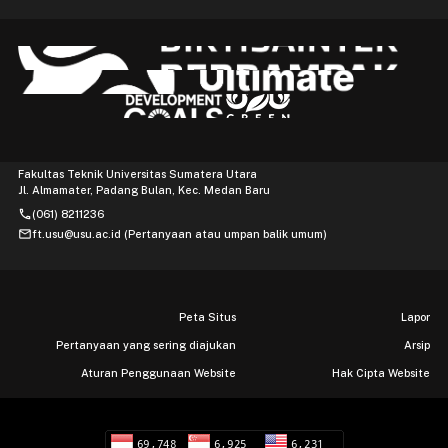
Fakultas Teknik Universitas Sumatera Utara
Jl. Almamater, Padang Bulan, Kec. Medan Baru
phone
(061) 8211236
mail
ft.usu@usu.ac.id (Pertanyaan atau umpan balik umum)
Peta Situs
Lapor
Pertanyaan yang sering diajukan
Arsip
Aturan Penggunaan Website
Hak Cipta Website