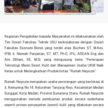
Thumbnail Penerapan Teknologi Mesin Seset Kulit Dan Manajemen Usaha UKM Naik Kelas Untuk Meningkatkan Produktivitas “Rumah Nayozie”.
Kegiatan Pengabdian kepada Masyarakat ini dilaksanakan oleh
Tim Dosen Fakultas Teknik USU berkolaborasi dengan Dosen
Fakultas Ekonomi Bisnis yang terdiri atas Buchari, ST,
M.Kes,
IPM,
Ir.
Nismah
Panjaitan, ST,
MT,
Ph.D,
IPU,
ASEAN
Eng dan
Ami
Dilham, SE,
M.Si. yang mengusung tema “
Penerapan
Teknologi Mesin Seset Kulit dan Manajemen Usaha UKM Naik
Kelas untuk Meningkatkan Produktivitas “Rumah Nayozie”.
Rumah Nayozie merupakan usaha perorangan yang berlokasi di
Jl. Kemuning No 14, Kelurahan Tanjung Rejo, Kecamatan Medan
Sunggal, Kota Medan, Provinsi Sumatera Utara. Rumah Nayozie
menggunakan metode pembuatan produk secara sederhana
seperti proses penyayatan (seset) kulit yang dilakukan secara