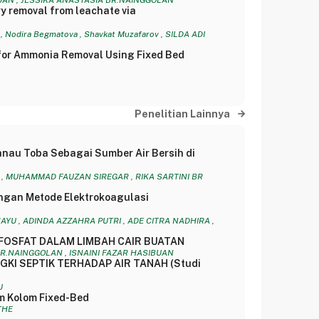
BUAN , JESSIKA ANASTASIA BR.NAINGGOLAN
y removal from leachate via
Nodira Begmatova , Shavkat Muzafarov , SILDA ADI
 for Ammonia Removal Using Fixed Bed
Penelitian Lainnya
Danau Toba Sebagai Sumber Air Bersih di
G , MUHAMMAD FAUZAN SIREGAR , RIKA SARTINI BR
dengan Metode Elektrokoagulasi
AYU , ADINDA AZZAHRA PUTRI , ADE CITRA NADHIRA ,
FOSFAT DALAM LIMBAH CAIR BUATAN
BR.NAINGGOLAN , ISNAINI FAZAR HASIBUAN
KI SEPTIK TERHADAP AIR TANAH (Studi
U
m Kolom Fixed-Bed
THE