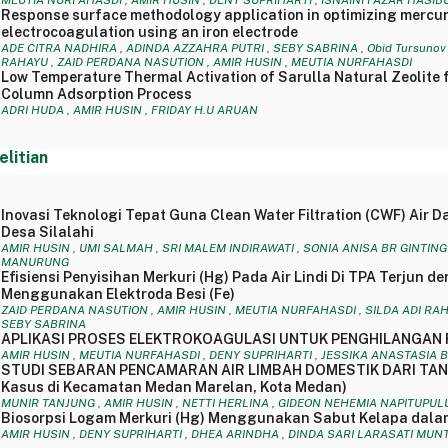
MEUTIA NURFAHASDI , AMIR HUSIN , DENY SUPRIHARTI , ISNAINI FAZAR HASI
Response surface methodology application in optimizing mercur
electrocoagulation using an iron electrode
ADE CITRA NADHIRA , ADINDA AZZAHRA PUTRI , SEBY SABRINA , Obid Tursunov , 
RAHAYU , ZAID PERDANA NASUTION , AMIR HUSIN , MEUTIA NURFAHASDI
Low Temperature Thermal Activation of Sarulla Natural Zeolite
Column Adsorption Process
ADRI HUDA , AMIR HUSIN , FRIDAY H.U ARUAN
elitian
Inovasi Teknologi Tepat Guna Clean Water Filtration (CWF) Air 
Desa Silalahi
AMIR HUSIN , UMI SALMAH , SRI MALEM INDIRAWATI , SONIA ANISA BR GINTIN
MANURUNG
Efisiensi Penyisihan Merkuri (Hg) Pada Air Lindi Di TPA Terjun 
Menggunakan Elektroda Besi (Fe)
ZAID PERDANA NASUTION , AMIR HUSIN , MEUTIA NURFAHASDI , SILDA ADI RAH
SEBY SABRINA
APLIKASI PROSES ELEKTROKOAGULASI UNTUK PENGHILANGAN 
AMIR HUSIN , MEUTIA NURFAHASDI , DENY SUPRIHARTI , JESSIKA ANASTASIA 
STUDI SEBARAN PENCAMARAN AIR LIMBAH DOMESTIK DARI TANG
Kasus di Kecamatan Medan Marelan, Kota Medan)
MUNIR TANJUNG , AMIR HUSIN , NETTI HERLINA , GIDEON NEHEMIA NAPITUPUL
Biosorpsi Logam Merkuri (Hg) Menggunakan Sabut Kelapa dala
AMIR HUSIN , DENY SUPRIHARTI , DHEA ARINDHA , DINDA SARI LARASATI MUN