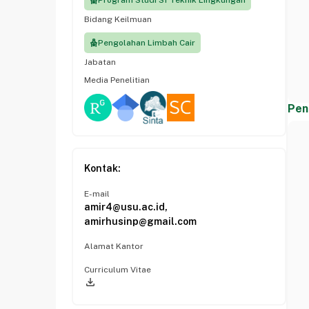
Program Studi S1 Teknik Lingkungan
Bidang Keilmuan
Pengolahan Limbah Cair
Jabatan
Media Penelitian
Pen
Kontak:
E-mail
amir4@usu.ac.id,
amirhusinp@gmail.com
Alamat Kantor
Curriculum Vitae
file_download