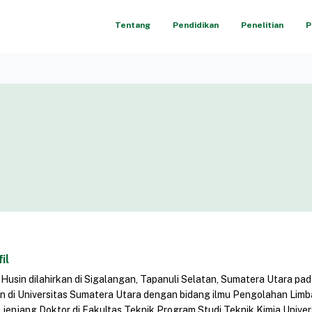
Tentang
Pendidikan
Penelitian
P
il
 Husin dilahirkan di Sigalangan, Tapanuli Selatan, Sumatera Utara p
n di Universitas Sumatera Utara dengan bidang ilmu Pengolahan Limba
 jenjang Doktor di Fakultas Teknik Program Studi Teknik Kimia Unive