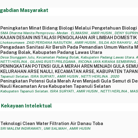
gabdian Masyarakat
Peningkatan Minat Bidang Biologi Melalui Pengetahuan Biolog
SMA Dharma Wanita Pemprovsu - Medan . ELIMASNI , AMIR HUSIN , DENY SUPRI
KAJIAN DESAIN INSTALASI PENGOLAHAN AIR LIMBAH DOMESTIK
Lhokseumawe. ZAID PERDANA NASUTION , AMIR HUSIN , SILDA ADI RAHAYU , AD
Pengadaan Sanitasi Air Bersih Pada Pemandian Umum Wanita M
Padang Bolak, Kabupaten Padang Lawas Utara
Desa Siunggam Julu, Kecamatan Padang Bolak, Kabupaten Padang Lawas Utara
NETTI HERLINA , GILANG RUSTI PRILEGAWA , RICONA JAYA KIRANA SEMBIRING 
PENINGKATAN POTENSI GULA MERAH AREN MENJADI GULA SEMU
KELURAHAN ARSE NAULI, KECAMATAN ARSE, KABUPATEN TAPAN
Tapanuli Selatan. ISRA SURYATI , AMIR HUSIN , NETTI HERLINA . 2020
Peningkatan Potensi Gula Merah Aren Menjadi Gula Semut di D
Nauli Kecamatan Arse Kabupaten Tapanuli Selatan
Kabupaten Tapanuli Selatan. ISRA SURYATI , AMIR HUSIN , NETTI HERLINA , MA
 Kekayaan Intelektual
Teknologi Clean Water Filtration Air Danau Toba
SRI MALEM INDIRAWATI , UMI SALMAH , AMIR HUSIN