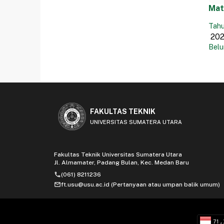
Mat
Tahu
Belu
FAKULTAS TEKNIK
UNIVERSITAS SUMATERA UTARA
Fakultas Teknik Universitas Sumatera Utara
Jl. Almamater, Padang Bulan, Kec. Medan Baru
phone
(061) 8211236
mail
ft.usu@usu.ac.id (Pertanyaan atau umpan balik umum)