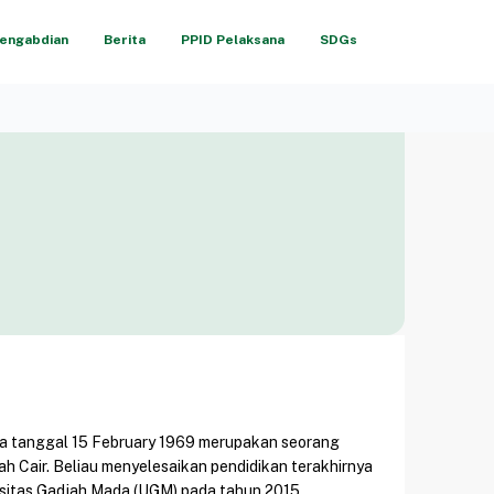
engabdian
Berita
PPID Pelaksana
SDGs
ada tanggal 15 February 1969 merupakan seorang
h Cair. Beliau menyelesaikan pendidikan terakhirnya
rsitas Gadjah Mada (UGM) pada tahun 2015.