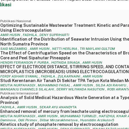
likasi
Publikasi Nasional
Optimizing Sustainable Wastewater Treatment: Kinetic and Par
Using Electrocoagulation
AMIR HUSIN , FADHILA , DENY SUPRIHARTI
Identification of the Distribution of Seawater Intrusion Using th
North Sumatra Province
SAID MUZAMBIQ , AMIR HUSIN , NETTI HERLINA , TRI MAYLANI GULTOM
The Effect of Centrifugation Speed on the Characteristics of B
Core and Peel Sipahutar Pineapple
HENDRI FERIANSON P. PURBA , HOTNIDA SINAGA , AMIR HUSIN
EFFECT OF ELECTRODE DISTANCE, STIRRING SPEED, AND CONT
MICROPLASTICS (MICROBEADS) USING ELECTROCOAGULATIO
FERDY ASHARI SYAWAL , FADHILA , ZULKARNAINI , AMIR HUSIN
Studi Kerentanan Air Tanah Di Sekitar TPA Terjun Kota Meda
MEUTIA NURFAHASDI , MUHAMMAD FAISAL , AMIR HUSIN , SILDA ADI RAHAYU , 
MANGANJU EVANNELS SILALAHI , DERRY WILIYANDA NASUTION , ROBI ARIANT
Publikasi Internasional
Analysis of Solid Medical Hazardous Waste Generation at a Type 
Province)
FADHILA , AMIR HUSIN , SEKAR AYU ANANDYTA
Enhanced removal of mercury from leachate using electrocoagul
MEUTIA NURFAHASDI , AMIR HUSIN , MUHAMMAD TURMUZI , HAFIZHUL KHAIR A.M.
Daminova , Odil Pirimov , Dilbar Mirzarakhmetova , Husniddin Arzikulov5
Kinetics study of phosphate removal by electrocoagulation