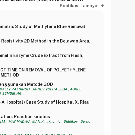
Publikasi Lainnya
ametric Study of Methylene Blue Removal
e Resistivity 2D Method in the Belawan Area,
romelin Enzyme Crude Extract from Flesh,
ACT TIME ON REMOVAL OF POLYETHYLENE
N METHOD
n Menggunakan Metode GOD
DALLY RAJ SINGH , AGNES YOFITA ZEGA , AGREE
A SEMBIRING
A Hospital (Case Study of Hospital X, Riau
ation: Reaction kinetics
 , MAY MADHU I MANIK , Ilkhomjon Siddikov , Barno