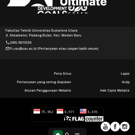
Fakultas Teknik Universitas Sumatera Utara
Jl. Almamater, Padang Bulan, Kec. Medan Baru
phone
(061) 8211236
mail
ft.usu@usu.ac.id (Pertanyaan atau umpan balik umum)
Peta Situs
Lapor
Pertanyaan yang sering diajukan
Arsip
Aturan Penggunaan Website
Hak Cipta Website